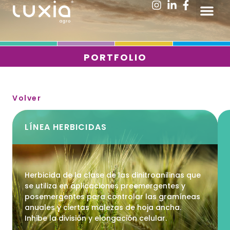
Ir
Me
al
contenido
PORTFOLIO
Volver
LÍNEA
HERBICIDAS
Herbicida de la clase de las dinitroanilinas que
se utiliza en aplicaciones preemergentes y
posemergentes para controlar las gramíneas
anuales y ciertas malezas de hoja ancha.
Inhibe la división y elongación celular.