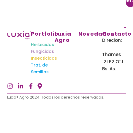
SEGURI
Portfolio
Luxia
Novedades
Contacto
Agro
Direcion:
Herbicidas
Fungicidas
Thames
Insecticidas
121 P2 Of.1
Trat. de
Bs. As.
Semillas
Luxia® Agro 2024. Todos los derechos reservados.