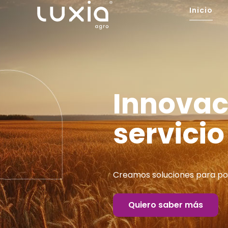
Ir
Inicio
al
contenido
Innovaci
servicio
Creamos soluciones para pot
Quiero saber más