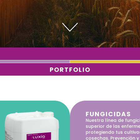
PORTFOLIO
FUNGICIDAS
Nuestra línea de fungic
l
superior de las enfer
protegiendo tus cultivo
cosechas. Prevención y