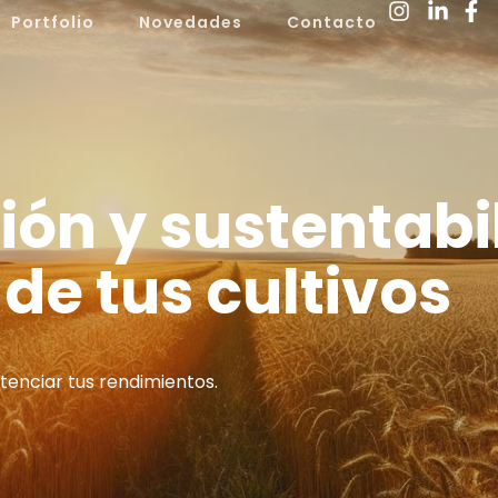
Portfolio
Novedades
Contacto
ón y sustentabi
 de tus cultivos
enciar tus rendimientos.