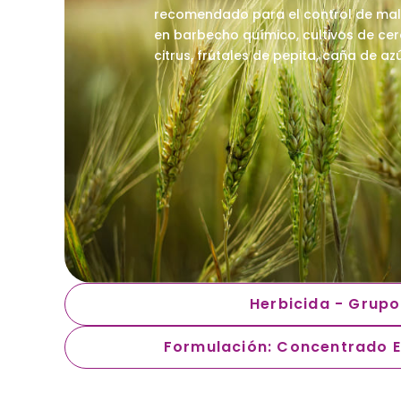
recomendado para el control de male
en barbecho químico, cultivos de cere
citrus, frutales de pepita, caña de azú
Herbicida - Grupo
Formulación: Concentrado 