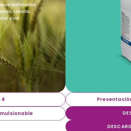
zas latifoliadas
ales, cebolla,
car y vid.
 4
Presentación:
DE
Emulsionable
DESCARG