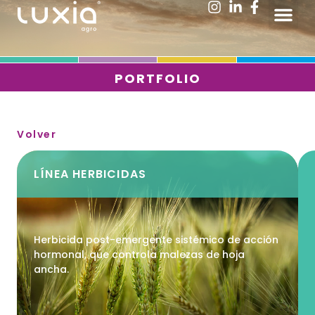
Ir
Me
al
contenido
PORTFOLIO
Volver
LÍNEA
HERBICIDAS
Herbicida post-emergente sistémico de acción
hormonal, que controla malezas de hoja
ancha.