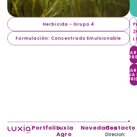
Herbicida - Grupo 4
P
2
Formulación: Concentrado Emulsionable
L
DESCA
MARBE
DESCA
HOJA 
SEGURI
Portfolio
Luxia
Novedades
Contacto
Agro
Direcion: